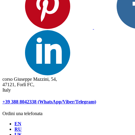
corso Giuseppe Mazzini, 54,
47121, Forlì FC,
Italy
+39 388 8042338 (WhatsApp/Viber/Telegram)
Ordini una telefonata
EN
RU
UK