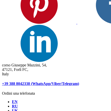
corso Giuseppe Mazzini, 54,
47121, Forlì FC,
Italy
+39 388 8042338 (WhatsApp/Viber/Telegram)
Ordini una telefonata
EN
RU
UK