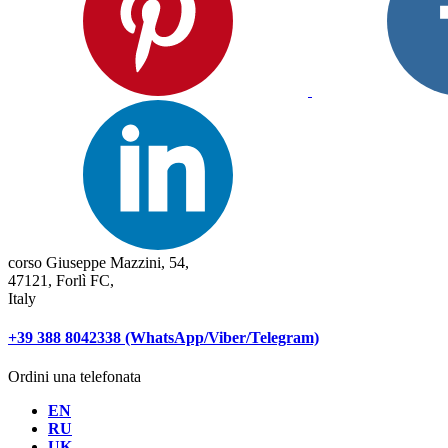
corso Giuseppe Mazzini, 54,
47121, Forlì FC,
Italy
+39 388 8042338 (WhatsApp/Viber/Telegram)
Ordini una telefonata
EN
RU
UK