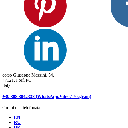
corso Giuseppe Mazzini, 54,
47121, Forlì FC,
Italy
+39 388 8042338 (WhatsApp/Viber/Telegram)
Ordini una telefonata
EN
RU
UK