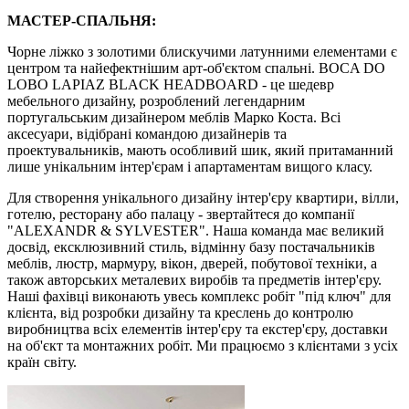
МАСТЕР-СПАЛЬНЯ:
Чорне ліжко з золотими блискучими латунними елементами є
центром та найефектнішим арт-об'єктом спальні. BOCA DO
LOBO LAPIAZ BLACK HEADBOARD - це шедевр
мебельного дизайну, розроблений легендарним
португальським дизайнером меблів Марко Коста. Всі
аксесуари, відібрані командою дизайнерів та
проектувальників, мають особливий шик, який притаманний
лише унікальним інтер'єрам і апартаментам вищого класу.
Для створення унікального дизайну інтер'єру квартири, вілли,
готелю, ресторану або палацу - звертайтеся до компанії
"ALEXANDR & SYLVESTER". Наша команда має великий
досвід, ексклюзивний стиль, відмінну базу постачальників
меблів, люстр, мармуру, вікон, дверей, побутової техніки, а
також авторських металевих виробів та предметів інтер'єру.
Наші фахівці виконають увесь комплекс робіт "під ключ" для
клієнта, від розробки дизайну та креслень до контролю
виробництва всіх елементів інтер'єру та екстер'єру, доставки
на об'єкт та монтажних робіт. Ми працюємо з клієнтами з усіх
країн світу.