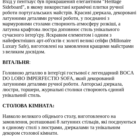
Вхід у пентхаус був прикрашений елегантним "Heritage
Sideboard", в якому використані керамічні плитки ручної
роботи португальських майстрів. Красиві дзеркала, декоровані
латунними деталями ручної роботи, у поєднанні з
мармуровими столами створюють атмосферу розкіші, а
латунна крафтова люстра доповнює стиль унікального
сучасного інтер'єру. Яскравим елементом і одним з
найефектніших арт-об'єктів є золоті великі сейфи (Millonaire
Luxury Safe), виготовлені на замовлення кращими майстрами
з великим досвідом.
ВІТАЛЬНЯ
:
Головною деталлю в інтер'єрі гостьової є легендарний BOCA
DO LOBO IMPERFECTIO SOFA, який декорований
латунними деталями ручної роботи. Авторські дзеркала,
люстри, торшери, журнальні столики створюють єдиний
унікальний стиль.
СТОЛОВА КІМНАТА:
Навколо великого обіднього столу, виготовленого на
замовлення, розташовані 8 латунних стільців, які поєднуються
в єдиному стилі з люстрами, дзеркалами та унікальним
декором столової кімнати.