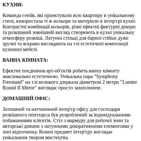
КУХНЯ:
Команда геніїв, які проектували всю квартиру в унікальному
стилі, використала ті ж кольори та матеріали в інтер'єрі кухні.
Контрастні комбінації кольорів, різні ефектні фактурні декори
та розкішний зовнішній вигляд створюють в кухні унікальну
атмосферу розкіші. Латунні стільці для барної стійки дуже
зручні та яскраво виглядають на тлі естетичної композиції
кухонної мебелі.
ВАННА КІМНАТА:
Ефектне поєднання арт-об'єктів робить ванну кімнату
максимально естетичною. Унікальна пара "Symphony
Freestand" на тлі великого дзеркала діаметром 2 метри "Lumier
Round II Mirror" виглядає просто захоплююче.
ДОМАШНІЙ ОФІС:
Затишний та натхненний інтер'єр офісу для господаря
розкішного пентхауса був розроблений за індивідуальними
побажаннями клієнтів. Стіл з мармуру для робочої зони та
авторські дивани з латунними декоративними елементами у
зоні відпочинку. Кожен предмет інтер'єру виглядає
унікальним твором мистецтва.