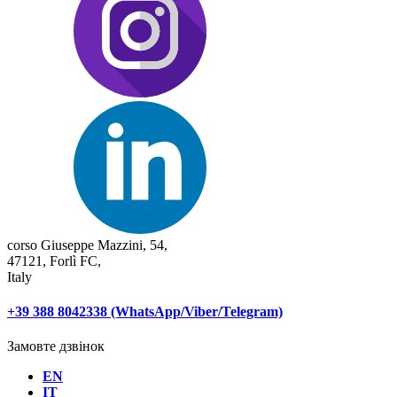
corso Giuseppe Mazzini, 54,
47121, Forlì FC,
Italy
+39 388 8042338 (WhatsApp/Viber/Telegram)
Замовте дзвінок
EN
IT